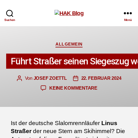
HAK
Suchen
Menü
Blog
Kategorien
ALLGEMEIN
Führt Straßer seinen Siegeszug w
Von
JOSEF ZOETTL
22. FEBRUAR 2024
Beitragsautor
Veröffentlichungsdatum
ZU
KEINE KOMMENTARE
FÜHRT
STRASSER S
EINEN S
IEGESZUG W
EITER?
Ist der deutsche Slalomrennläufer
Linus
Straßer
der neue Stern am Skihimmel? Die