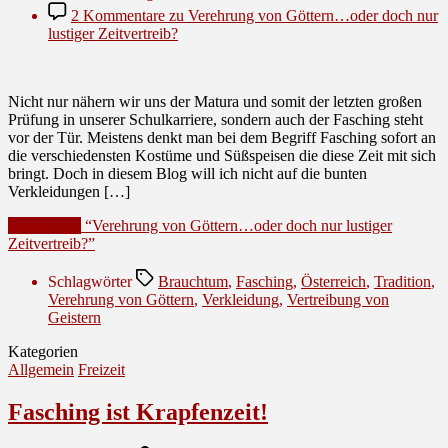
2 Kommentare
zu Verehrung von Göttern…oder doch nur
lustiger Zeitvertreib?
Nicht nur nähern wir uns der Matura und somit der letzten großen
Prüfung in unserer Schulkarriere, sondern auch der Fasching steht
vor der Tür. Meistens denkt man bei dem Begriff Fasching sofort an
die verschiedensten Kostüme und Süßspeisen die diese Zeit mit sich
bringt. Doch in diesem Blog will ich nicht auf die bunten
Verkleidungen […]
Weiterlesen
“Verehrung von Göttern…oder doch nur lustiger
Zeitvertreib?”
Schlagwörter
Brauchtum
,
Fasching
,
Österreich
,
Tradition
,
Verehrung von Göttern
,
Verkleidung
,
Vertreibung von
Geistern
Kategorien
Allgemein
Freizeit
Fasching ist Krapfenzeit!