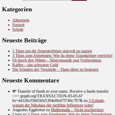
Kategorien
Allgemein
Freizeit
Schule
Neueste Beiträge
5 Tipps um die Semesterferien sinnvoll zu nutzen
3 Tipps zum Abnehmen: Wie du deine Traumkörper erreichst!
Fit durch den Winter – Skigymnastik und Vorbereitung
Kaffee – das schwarze Gold
Die Schatten der Vorurteile – Tipps diese zu besiegen
Neueste Kommentare
💸 Transfer of funds to your name. Receive a funds transfer
>>> graph.org/TRANSACTION-05-05-6?
hs=44326cf58d5feb5394e8fe07f746c797&
zu
3 Gründe,
warum der Nikolaus der perfekte Influencer wäre!
Augustus Eggleston
zu
Mathematik – Nicht erschrecken
Liana
zu
3 Tipps zum Abnehmen: Wie du deine Traumkörper