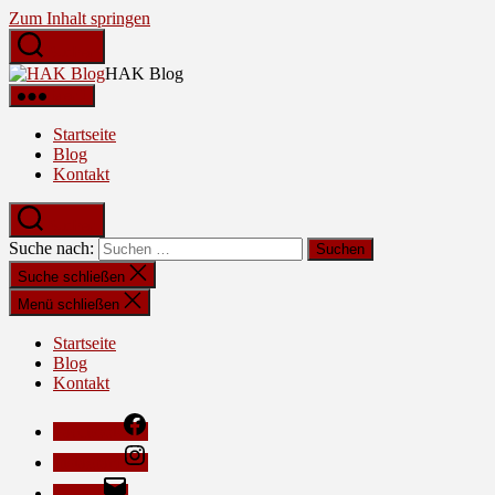
Zum Inhalt springen
Suchen
HAK Blog
Menü
Startseite
Blog
Kontakt
Suchen
Suche nach:
Suche schließen
Menü schließen
Startseite
Blog
Kontakt
Facebook
Instagram
E-Mail