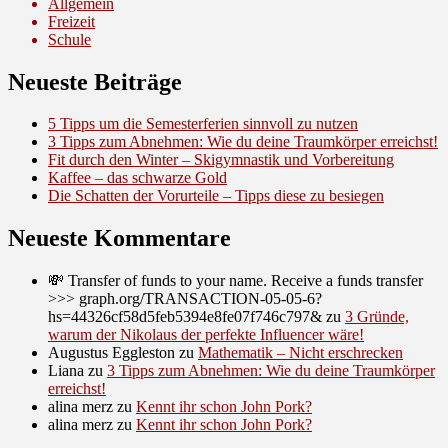
Allgemein
Freizeit
Schule
Neueste Beiträge
5 Tipps um die Semesterferien sinnvoll zu nutzen
3 Tipps zum Abnehmen: Wie du deine Traumkörper erreichst!
Fit durch den Winter – Skigymnastik und Vorbereitung
Kaffee – das schwarze Gold
Die Schatten der Vorurteile – Tipps diese zu besiegen
Neueste Kommentare
💸 Transfer of funds to your name. Receive a funds transfer
>>> graph.org/TRANSACTION-05-05-6?
hs=44326cf58d5feb5394e8fe07f746c797&
zu
3 Gründe,
warum der Nikolaus der perfekte Influencer wäre!
Augustus Eggleston
zu
Mathematik – Nicht erschrecken
Liana
zu
3 Tipps zum Abnehmen: Wie du deine Traumkörper
erreichst!
alina merz
zu
Kennt ihr schon John Pork?
alina merz
zu
Kennt ihr schon John Pork?