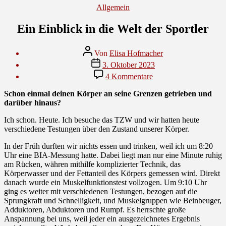
Kategorien
Allgemein
Ein Einblick in die Welt der Sportler
Beitragsautor
Von
Elisa Hofmacher
Veröffentlichungsdatum
3. Oktober 2023
zu
4 Kommentare
Ein
Einblick
Schon einmal deinen Körper an seine Grenzen getrieben und
in
darüber hinaus?
die
Welt
Ich schon. Heute. Ich besuche das TZW und wir hatten heute
der
verschiedene Testungen über den Zustand unserer Körper.
Sportler
In der Früh durften wir nichts essen und trinken, weil ich um 8:20
Uhr eine BIA-Messung hatte. Dabei liegt man nur eine Minute ruhig
am Rücken, währen mithilfe komplizierter Technik, das
Körperwasser und der Fettanteil des Körpers gemessen wird. Direkt
danach wurde ein Muskelfunktionstest vollzogen. Um 9:10 Uhr
ging es weiter mit verschiedenen Testungen, bezogen auf die
Sprungkraft und Schnelligkeit, und Muskelgruppen wie Beinbeuger,
Adduktoren, Abduktoren und Rumpf. Es herrschte große
Anspannung bei uns, weil jeder ein ausgezeichnetes Ergebnis