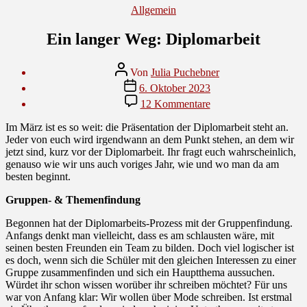
Kategorien
Allgemein
Ein langer Weg: Diplomarbeit
Beitragsautor
Von
Julia Puchebner
Veröffentlichungsdatum
6. Oktober 2023
zu
12 Kommentare
Ein
langer
Im März ist es so weit: die Präsentation der Diplomarbeit steht an.
Weg:
Jeder von euch wird irgendwann an dem Punkt stehen, an dem wir
Diplomarbeit
jetzt sind, kurz vor der Diplomarbeit. Ihr fragt euch wahrscheinlich,
genauso wie wir uns auch voriges Jahr, wie und wo man da am
besten beginnt.
Gruppen- & Themenfindung
Begonnen hat der Diplomarbeits-Prozess mit der Gruppenfindung.
Anfangs denkt man vielleicht, dass es am schlausten wäre, mit
seinen besten Freunden ein Team zu bilden. Doch viel logischer ist
es doch, wenn sich die Schüler mit den gleichen Interessen zu einer
Gruppe zusammenfinden und sich ein Hauptthema aussuchen.
Würdet ihr schon wissen worüber ihr schreiben möchtet? Für uns
war von Anfang klar: Wir wollen über Mode schreiben. Ist erstmal