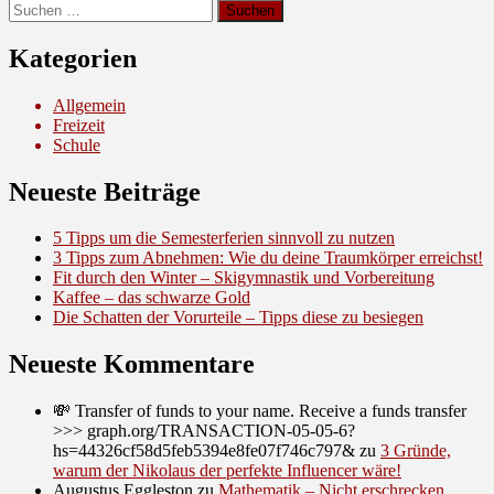
Suche
nach:
Kategorien
Allgemein
Freizeit
Schule
Neueste Beiträge
5 Tipps um die Semesterferien sinnvoll zu nutzen
3 Tipps zum Abnehmen: Wie du deine Traumkörper erreichst!
Fit durch den Winter – Skigymnastik und Vorbereitung
Kaffee – das schwarze Gold
Die Schatten der Vorurteile – Tipps diese zu besiegen
Neueste Kommentare
💸 Transfer of funds to your name. Receive a funds transfer
>>> graph.org/TRANSACTION-05-05-6?
hs=44326cf58d5feb5394e8fe07f746c797&
zu
3 Gründe,
warum der Nikolaus der perfekte Influencer wäre!
Augustus Eggleston
zu
Mathematik – Nicht erschrecken