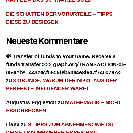
DIE SCHATTEN DER VORURTEILE – TIPPS
DIESE ZU BESIEGEN
Neueste Kommentare
💸 Transfer of funds to your name. Receive a
funds transfer >>> graph.org/TRANSACTION-05-
05-6?hs=44326cf58d5feb5394e8fe07f746c797&
zu
3 GRÜNDE, WARUM DER NIKOLAUS DER
PERFEKTE INFLUENCER WÄRE!
Augustus Eggleston
zu
MATHEMATIK – NICHT
ERSCHRECKEN
Liana
zu
3 TIPPS ZUM ABNEHMEN: WIE DU
DEINE TRAUMKÖRPER ERREICHST!