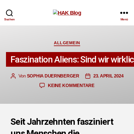
HAK
Suchen
Menü
Blog
Kategorien
ALLGEMEIN
Faszination Aliens: Sind wir wirklic
Von
SOPHIA DUERNBERGER
23. APRIL 2024
Beitragsautor
Veröffentlichungsdatum
ZU
KEINE KOMMENTARE
FASZINATION
ALIENS:
SIND
WIR
WIRKLICH
Seit Jahrzehnten fasziniert
ALLEINE?
uns Menschen die