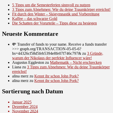
5 Tipps um die Semesterferien sinnvoll zu nutzen
3 Tipps zum Abnehmen: Wie du deine Traumkörper erreichst!
Fit durch den Winter – Skigymnastik und Vorbereitung
Kaffee – das schwarze Gold
Die Schatten der Vorurteile – Tipps diese zu besiegen
Neueste Kommentare
💸 Transfer of funds to your name. Receive a funds transfer
>>> graph.org/TRANSACTION-05-05-6?
hs=44326cf58d5feb5394e8fe07f746c797&
zu
3 Gründe,
warum der Nikolaus der perfekte Influencer wäre!
Augustus Eggleston
zu
Mathematik – Nicht erschrecken
Liana
zu
3 Tipps zum Abnehmen: Wie du deine Traumkörper
erreichst!
alina merz
zu
Kennt ihr schon John Pork?
alina merz
zu
Kennt ihr schon John Pork?
Sortierung nach Datum
Januar 2025
Dezember 2024
November 2024