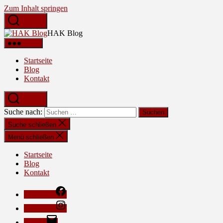
Zum Inhalt springen
Suchen
HAK Blog
Menü
Startseite
Blog
Kontakt
Suchen
Suche nach:
Suche schließen
Menü schließen
Startseite
Blog
Kontakt
Facebook
Instagram
E-Mail