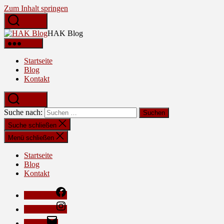
Zum Inhalt springen
Suchen
HAK Blog
Menü
Startseite
Blog
Kontakt
Suchen
Suche nach:
Suche schließen
Menü schließen
Startseite
Blog
Kontakt
Facebook
Instagram
E-Mail