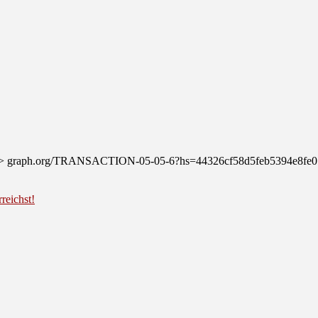
fer >>> graph.org/TRANSACTION-05-05-6?hs=44326cf58d5feb5394e8f
reichst!