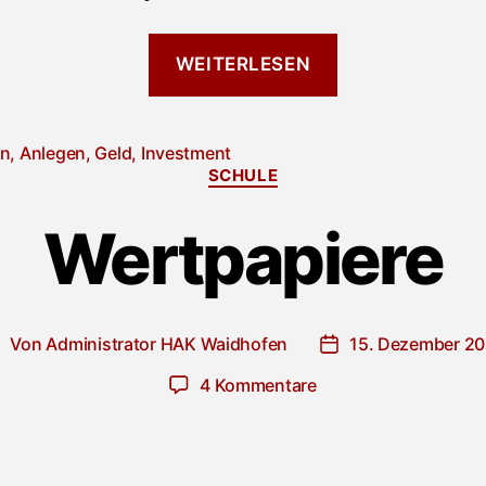
“Mein
WEITERLESEN
Geld,
mein
Leben”
en
,
Anlegen
,
Geld
,
Investment
rter
Kategorien
SCHULE
Wertpapiere
Von
Administrator HAK Waidhofen
15. Dezember 20
eitragsautor
Veröffentlichungs
zu
4 Kommentare
Wertpapiere