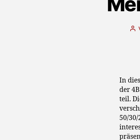
Mei
Bei
In die
der 4
teil. 
versch
50/30/
intere
präsen