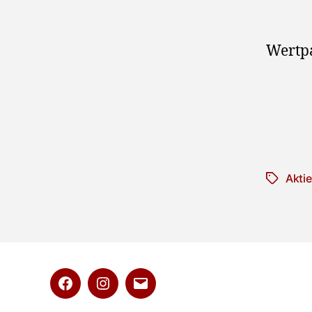
Wertp
Akti
Schlagwö
Facebook
Instagram
E-
Mail