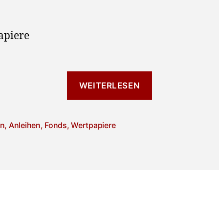
apiere
WEITERLESEN
en
,
Anleihen
,
Fonds
,
Wertpapiere
rter