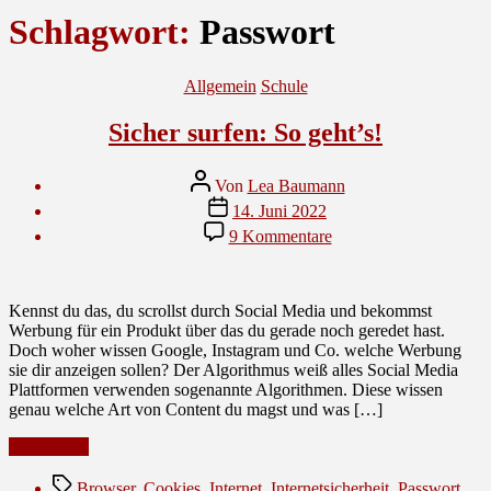
Schlagwort:
Passwort
Kategorien
Allgemein
Schule
Sicher surfen: So geht’s!
Beitragsautor
Von
Lea Baumann
Veröffentlichungsdatum
14. Juni 2022
zu
9 Kommentare
Sicher
surfen:
So
geht’s!
Kennst du das, du scrollst durch Social Media und bekommst
Werbung für ein Produkt über das du gerade noch geredet hast.
Doch woher wissen Google, Instagram und Co. welche Werbung
sie dir anzeigen sollen? Der Algorithmus weiß alles Social Media
Plattformen verwenden sogenannte Algorithmen. Diese wissen
genau welche Art von Content du magst und was […]
“Sicher
Weiterlesen
surfen:
Schlagwörter
So
Browser
,
Cookies
,
Internet
,
Internetsicherheit
,
Passwort
,