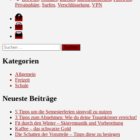
geht’s!”
Privatsphäre
,
Surfen
,
Verschlüsselung
,
VPN
Facebook
Instagram
E-
Mail
Suche
nach:
Kategorien
Allgemein
Freizeit
Schule
Neueste Beiträge
5 Tipps um die Semesterferien sinnvoll zu nutzen
3 Tipps zum Abnehmen: Wie du deine Traumkörper erreichst!
Fit durch den Winter – Skigymnastik und Vorbereitung
Kaffee – das schwarze Gold
Die Schatten der Vorurteile – Tipps diese zu besiegen