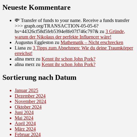
Neueste Kommentare
💸 Transfer of funds to your name. Receive a funds transfer
>>> graph.org/TRANSACTION-05-05-6?
hs=44326cf58d5feb5394e8fe07f746c797&
zu
3 Gründe,
warum der Nikolaus der perfekte Influencer wäre!
Augustus Eggleston
zu
Mathematik – Nicht erschrecken
Liana
zu
3 Tipps zum Abnehmen: Wie du deine Traumkörper
erreichst!
alina merz
zu
Kennt ihr schon John Pork?
alina merz
zu
Kennt ihr schon John Pork?
Sortierung nach Datum
Januar 2025
Dezember 2024
November 2024
Oktober 2024
Juni 2024
Mai 2024
April 2024
März 2024
Februar 2024