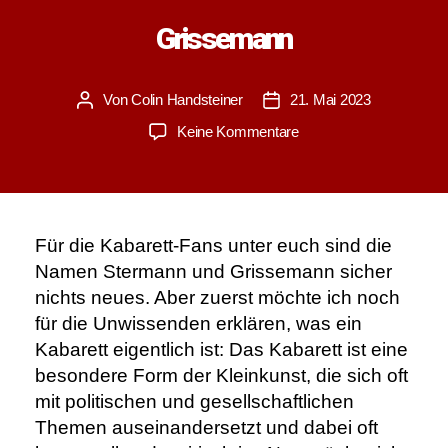
Grissemann
Von
Colin Handsteiner
21. Mai 2023
Beitragsautor
Veröffentlichungsdatum
zu
Keine Kommentare
Kabarett
–
Stermann
und
Grissemann
Für die Kabarett-Fans unter euch sind die
Namen Stermann und Grissemann sicher
nichts neues. Aber zuerst möchte ich noch
für die Unwissenden erklären, was ein
Kabarett eigentlich ist: Das Kabarett ist eine
besondere Form der Kleinkunst, die sich oft
mit politischen und gesellschaftlichen
Themen auseinandersetzt und dabei oft