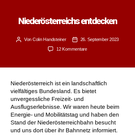
Niederösterreichs entdecken
Von
Colin Handsteiner
26. September 2023
Beitragsautor
Veröffentlichungsdatum
zu
12 Kommentare
Mit
der
Bahn
die
schönsten
Niederösterreich ist ein landschaftlich
Ecken
vielfältiges Bundesland. Es bietet
Niederösterreichs
unvergessliche Freizeit- und
entdecken
Ausflugserlebnisse. Wir waren heute beim
Energie- und Mobilitätstag und haben den
Stand der Niederösterreichbahn besucht
und uns dort über ihr Bahnnetz informiert.