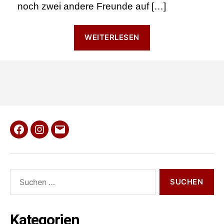
noch zwei andere Freunde auf […]
“Ereignis
WEITERLESEN
aus
der
ersten
Schulwoche”
Facebook
Instagram
E-
Mail
Suche
nach:
Kategorien