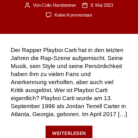
Von
Colin Handsteiner
8. Mai 2023
Beitragsautor
Veröffentlichungsdatum
zu
Keine Kommentare
Playboi
Carti:
Der
Maverick
des
Der Rapper Playboi Carti hat in den letzten
Raps?
Jahren die Rap-Szene aufgemischt. Seine
Musik, sein Style und seine Persönlichkeit
haben ihm zu vielen Fans und
Anerkennung verholfen, aber auch viel
Kritik ausgelöst. Wer ist Playboi Carti
eigentlich? Playboi Carti wurde am 13.
September 1996 als Jordan Terrell Carter in
Atlanta, Georgia, geboren. Im April 2017 […]
“Playboi
WEITERLESEN