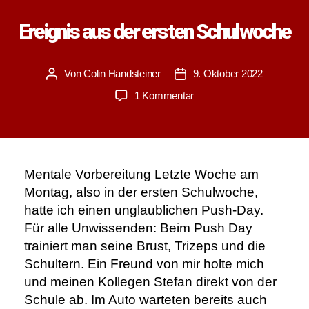
Ereignis aus der ersten Schulwoche
Von
Colin Handsteiner
9. Oktober 2022
Beitragsautor
Veröffentlichungsdatum
zu
1 Kommentar
Ereignis
aus
der
ersten
Schulwoche
Mentale Vorbereitung Letzte Woche am
Montag, also in der ersten Schulwoche,
hatte ich einen unglaublichen Push-Day.
Für alle Unwissenden: Beim Push Day
trainiert man seine Brust, Trizeps und die
Schultern. Ein Freund von mir holte mich
und meinen Kollegen Stefan direkt von der
Schule ab. Im Auto warteten bereits auch