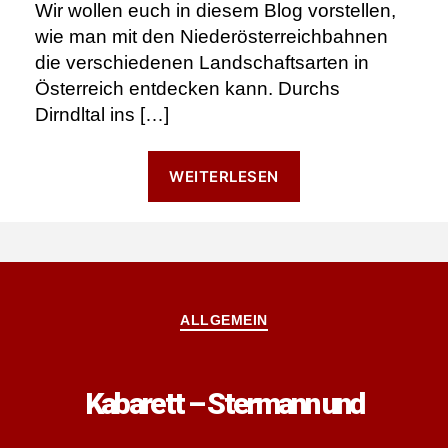
Wir wollen euch in diesem Blog vorstellen,
wie man mit den Niederösterreichbahnen
die verschiedenen Landschaftsarten in
Österreich entdecken kann. Durchs
Dirndltal ins […]
“Mit
WEITERLESEN
der
Bahn
die
schönsten
Ecken
Kategorien
ALLGEMEIN
Niederösterreich
entdecken”
Kabarett – Stermann und