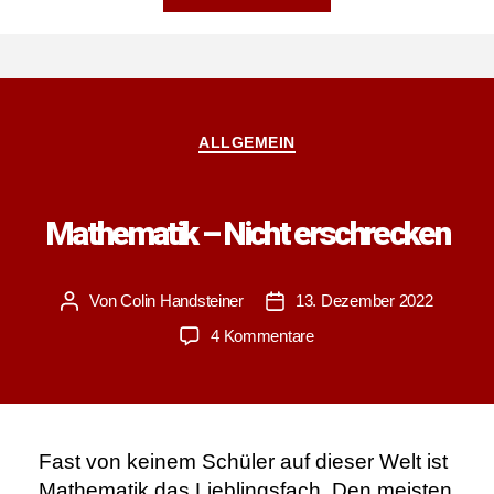
Carti:
Der
Maverick
des
Raps?”
Kategorien
ALLGEMEIN
Mathematik – Nicht erschrecken
Von
Colin Handsteiner
13. Dezember 2022
Beitragsautor
Veröffentlichungsdatum
zu
4 Kommentare
Mathematik
–
Nicht
erschrecken
Fast von keinem Schüler auf dieser Welt ist
Mathematik das Lieblingsfach. Den meisten