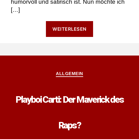
humorvoll und satirisch ist. Nun möchte ich
[…]
“Kabarett
WEITERLESEN
–
Stermann
und
Grissemann”
Kategorien
ALLGEMEIN
Playboi Carti: Der Maverick des
Raps?