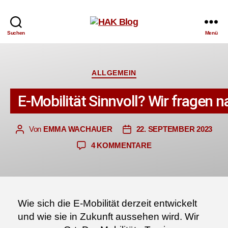
HAK
Suchen
Menü
Blog
Kategorien
ALLGEMEIN
E-Mobilität Sinnvoll? Wir fragen n
Von
EMMA WACHAUER
22. SEPTEMBER 2023
Beitragsautor
Veröffentlichungsdatum
ZU
4 KOMMENTARE
E-
MOBILITÄT
SINNVOLL?
WIR
FRAGEN
Wie sich die E-Mobilität derzeit entwickelt
NACH!
und wie sie in Zukunft aussehen wird. Wir