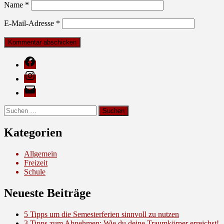
Name
*
E-Mail-Adresse
*
Facebook
Instagram
E-
Mail
Suche
nach:
Kategorien
Allgemein
Freizeit
Schule
Neueste Beiträge
5 Tipps um die Semesterferien sinnvoll zu nutzen
3 Tipps zum Abnehmen: Wie du deine Traumkörper erreichst!