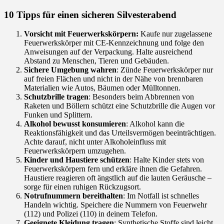
10 Tipps für einen sicheren Silvesterabend
Vorsicht mit Feuerwerkskörpern:
Kaufe nur zugelassene
Feuerwerkskörper mit CE-Kennzeichnung und folge den
Anweisungen auf der Verpackung. Halte ausreichend
Abstand zu Menschen, Tieren und Gebäuden.
Sichere Umgebung wahren
: Zünde Feuerwerkskörper nur
auf freien Flächen und nicht in der Nähe von brennbaren
Materialien wie Autos, Bäumen oder Mülltonnen.
Schutzbrille tragen
: Besonders beim Abbrennen von
Raketen und Böllern schützt eine Schutzbrille die Augen vor
Funken und Splittern.
Alkohol bewusst konsumieren
: Alkohol kann die
Reaktionsfähigkeit und das Urteilsvermögen beeinträchtigen.
Achte darauf, nicht unter Alkoholeinfluss mit
Feuerwerkskörpern umzugehen.
Kinder und Haustiere schützen
: Halte Kinder stets von
Feuerwerkskörpern fern und erkläre ihnen die Gefahren.
Haustiere reagieren oft ängstlich auf die lauten Geräusche –
sorge für einen ruhigen Rückzugsort.
Notrufnummern bereithalten
: Im Notfall ist schnelles
Handeln wichtig. Speichere die Nummern von Feuerwehr
(112) und Polizei (110) in deinem Telefon.
Geeignete Kleidung tragen
: Synthetische Stoffe sind leicht