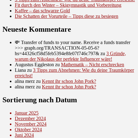
Fit durch den Winter – Skigymnastik und Vorbereitung
Kaffee – das schwarze Gold
Die Schatten der Vorurteile – Tipps diese zu besiegen
Neueste Kommentare
💸 Transfer of funds to your name. Receive a funds transfer
>>> graph.org/TRANSACTION-05-05-6?
hs=44326cf58d5feb5394e8fe07f746c797&
zu
3 Gründe,
warum der Nikolaus der perfekte Influencer wäre!
Augustus Eggleston
zu
Mathematik – Nicht erschrecken
Liana
zu
3 Tipps zum Abnehmen: Wie du deine Traumkörper
erreichst!
alina merz
zu
Kennt ihr schon John Pork?
alina merz
zu
Kennt ihr schon John Pork?
Sortierung nach Datum
Januar 2025
Dezember 2024
November 2024
Oktober 2024
Juni 2024