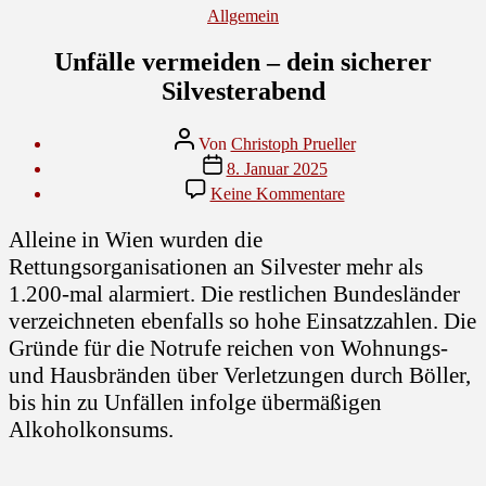
Kategorien
Allgemein
Unfälle vermeiden – dein sicherer
Silvesterabend
Beitragsautor
Von
Christoph Prueller
Veröffentlichungsdatum
8. Januar 2025
zu
Keine Kommentare
Unfälle
vermeiden
Alleine in Wien wurden die
–
Rettungsorganisationen an Silvester mehr als
dein
sicherer
1.200-mal alarmiert. Die restlichen Bundesländer
Silvesterabend
verzeichneten ebenfalls so hohe Einsatzzahlen. Die
Gründe für die Notrufe reichen von Wohnungs-
und Hausbränden über Verletzungen durch Böller,
bis hin zu Unfällen infolge übermäßigen
Alkoholkonsums.