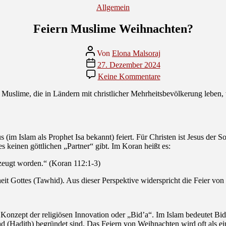
Kategorien
Allgemein
Feiern Muslime Weihnachten?
Beitragsautor
Von
Elona Malsoraj
Veröffentlichungsdatum
27. Dezember 2024
zu
Keine Kommentare
Feiern
Muslime
ele Muslime, die in Ländern mit christlicher Mehrheitsbevölkerung leben
Weihnachten?
us (im Islam als Prophet Isa bekannt) feiert. Für Christen ist Jesus der
 keinen göttlichen „Partner“ gibt. Im Koran heißt es:
 gezeugt worden.“ (Koran 112:1-3)
eit Gottes (Tawhid). Aus dieser Perspektive widerspricht die Feier vo
Konzept der religiösen Innovation oder „Bid’a“. Im Islam bedeutet Bid’
Hadith) begründet sind. Das Feiern von Weihnachten wird oft als eine