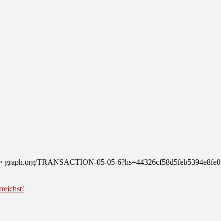
fer >>> graph.org/TRANSACTION-05-05-6?hs=44326cf58d5feb5394e8f
reichst!