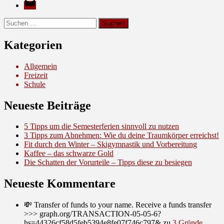
Mail
Suche
nach:
Kategorien
Allgemein
Freizeit
Schule
Neueste Beiträge
5 Tipps um die Semesterferien sinnvoll zu nutzen
3 Tipps zum Abnehmen: Wie du deine Traumkörper erreichst!
Fit durch den Winter – Skigymnastik und Vorbereitung
Kaffee – das schwarze Gold
Die Schatten der Vorurteile – Tipps diese zu besiegen
Neueste Kommentare
💸 Transfer of funds to your name. Receive a funds transfer
>>> graph.org/TRANSACTION-05-05-6?
hs=44326cf58d5feb5394e8fe07f746c797&
zu
3 Gründe,