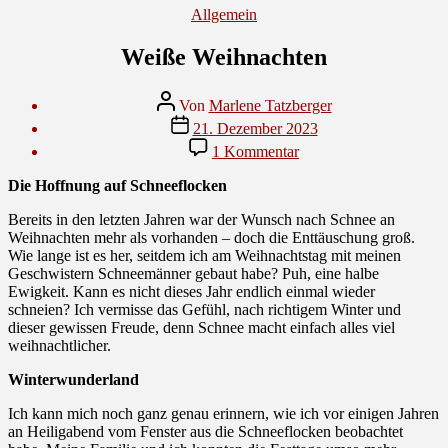
Kategorien
Allgemein
Weiße Weihnachten
Beitragsautor
Von
Marlene Tatzberger
Veröffentlichungsdatum
21. Dezember 2023
zu
1 Kommentar
Weiße
Weihnachten
Die Hoffnung auf Schneeflocken
Bereits in den letzten Jahren war der Wunsch nach Schnee an
Weihnachten mehr als vorhanden – doch die Enttäuschung groß.
Wie lange ist es her, seitdem ich am Weihnachtstag mit meinen
Geschwistern Schneemänner gebaut habe? Puh, eine halbe
Ewigkeit. Kann es nicht dieses Jahr endlich einmal wieder
schneien? Ich vermisse das Gefühl, nach richtigem Winter und
dieser gewissen Freude, denn Schnee macht einfach alles viel
weihnachtlicher.
Winterwunderland
Ich kann mich noch ganz genau erinnern, wie ich vor einigen Jahren
an Heiligabend vom Fenster aus die Schneeflocken beobachtet