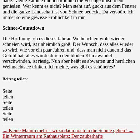
habe. Meine Familie und ich konnten die Festtage umso mehr
genießen. Wer kennt es nicht? Man steht auf, guckt aus dem Fenster
und die ganze Landschaft ist von Schnee bedeckt. Da verspüre ich
immer so eine gewisse Fröhlichkeit in mir.
Schnee-Countdown
Die Hoffnung, ob es dieses Jahr an Weihnachten wohl wieder
schneien wird, ist unheimlich groß. Der Wunsch, dass alles wieder
so wird, wie vor ein paar Jahren und, dass man nicht dauernd das
Gefühl hat, alles würde durch den blöden Klimawandel
verschwinden, ist riesig. Nun aber heißt es abwarten und herrlichen
Weihnachtstee trinken. Ich meine, was gibt es schöneres?
Beitrag teilen:
Seite
teilen
Seite
teilen
Seite
teilen
←
Keine Matura mehr – wozu dann noch in die Schule gehen?
→
Ein Wintertraum am Rathausplatz: Der zauberhafte