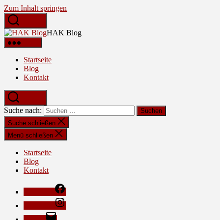
Zum Inhalt springen
Suchen
HAK Blog
Menü
Startseite
Blog
Kontakt
Suchen
Suche nach:
Suche schließen
Menü schließen
Startseite
Blog
Kontakt
Facebook
Instagram
E-Mail