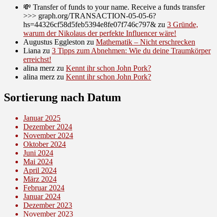
💸 Transfer of funds to your name. Receive a funds transfer
>>> graph.org/TRANSACTION-05-05-6?
hs=44326cf58d5feb5394e8fe07f746c797&
zu
3 Gründe,
warum der Nikolaus der perfekte Influencer wäre!
Augustus Eggleston
zu
Mathematik – Nicht erschrecken
Liana
zu
3 Tipps zum Abnehmen: Wie du deine Traumkörper
erreichst!
alina merz
zu
Kennt ihr schon John Pork?
alina merz
zu
Kennt ihr schon John Pork?
Sortierung nach Datum
Januar 2025
Dezember 2024
November 2024
Oktober 2024
Juni 2024
Mai 2024
April 2024
März 2024
Februar 2024
Januar 2024
Dezember 2023
November 2023