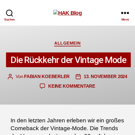
HAK
Suchen
Menü
Blog
Kategorien
ALLGEMEIN
Die Rückkehr der Vintage Mode
Von
FABIAN KOEBERLER
13. NOVEMBER 2024
Beitragsautor
Veröffentlichungsdatum
ZU
KEINE KOMMENTARE
DIE
RÜCKKEHR
DER
VINTAGE
MODE
In den letzten Jahren erleben wir ein großes
Comeback der Vintage-Mode. Die Trends