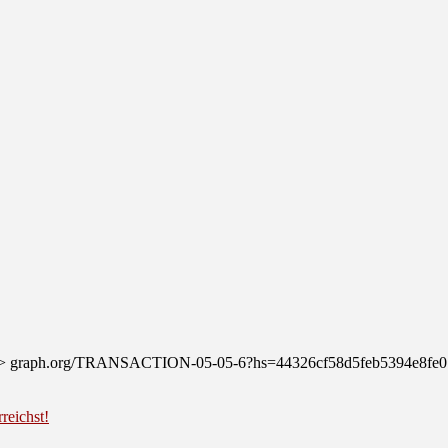
fer >>> graph.org/TRANSACTION-05-05-6?hs=44326cf58d5feb5394e8f
reichst!