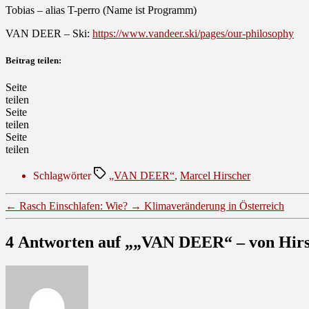
Tobias – alias T-perro (Name ist Programm)
VAN DEER – Ski:
https://www.vandeer.ski/pages/our-philosophy
Beitrag teilen:
Seite
teilen
Seite
teilen
Seite
teilen
Schlagwörter
„VAN DEER“
,
Marcel Hirscher
←
Rasch Einschlafen: Wie?
→
Klimaveränderung in Österreich
4 Antworten auf „„VAN DEER“ – von Hir