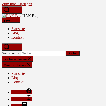
Zum Inhalt springen
Suchen
HAK Blog
Menü
Startseite
Blog
Kontakt
Suchen
Suche nach:
Suche schließen
Menü schließen
Startseite
Blog
Kontakt
Facebook
Instagram
E-Mail