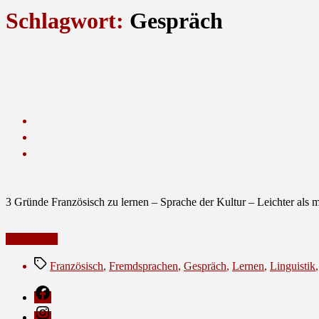
Schlagwort:
Gespräch
3 Gründe Französisch zu lernen – Sprache der Kultur – Leichter als 
Weiterlesen
Schlagwörter
Französisch
,
Fremdsprachen
,
Gespräch
,
Lernen
,
Linguistik
Facebook
Instagram