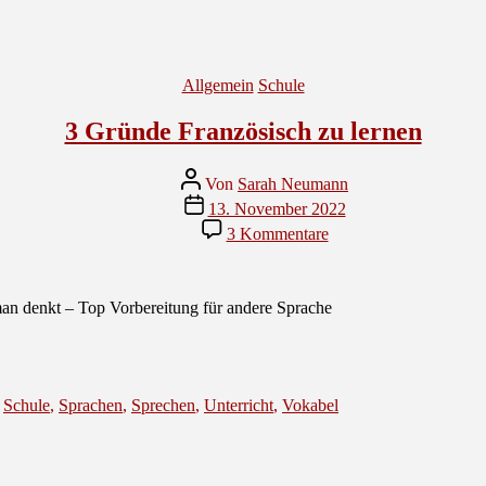
Kategorien
Allgemein
Schule
3 Gründe Französisch zu lernen
Beitragsautor
Von
Sarah Neumann
Veröffentlichungsdatum
13. November 2022
zu
3 Kommentare
3
Gründe
Französisch
zu
man denkt – Top Vorbereitung für andere Sprache
lernen
,
Schule
,
Sprachen
,
Sprechen
,
Unterricht
,
Vokabel