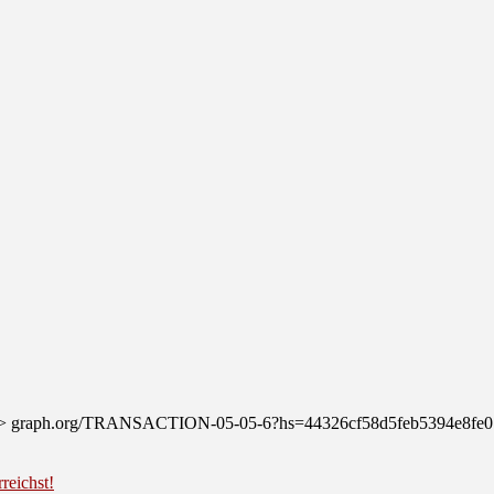
fer >>> graph.org/TRANSACTION-05-05-6?hs=44326cf58d5feb5394e8f
reichst!