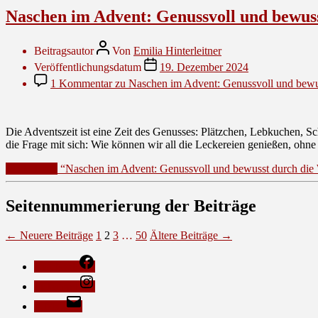
Naschen im Advent: Genussvoll und bewuss
Beitragsautor
Von
Emilia Hinterleitner
Veröffentlichungsdatum
19. Dezember 2024
1 Kommentar
zu Naschen im Advent: Genussvoll und bewus
Die Adventszeit ist eine Zeit des Genusses: Plätzchen, Lebkuchen, S
die Frage mit sich: Wie können wir all die Leckereien genießen, ohn
Weiterlesen
“Naschen im Advent: Genussvoll und bewusst durch die 
Seitennummerierung der Beiträge
←
Neuere
Beiträge
1
2
3
…
50
Ältere
Beiträge
→
Facebook
Instagram
E-Mail