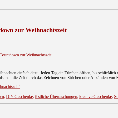
down zur Weihnachtszeit
 Countdown zur Weihnachtszeit
nachten einfach dazu. Jeden Tag ein Türchen öffnen, bis schließlich de
 als man die Zeit durch das Zeichnen von Strichen oder Anzünden von 
hnachtszeit”
wn
,
DIY Geschenke
,
festliche Überraschungen
,
kreative Geschenke
,
Sc