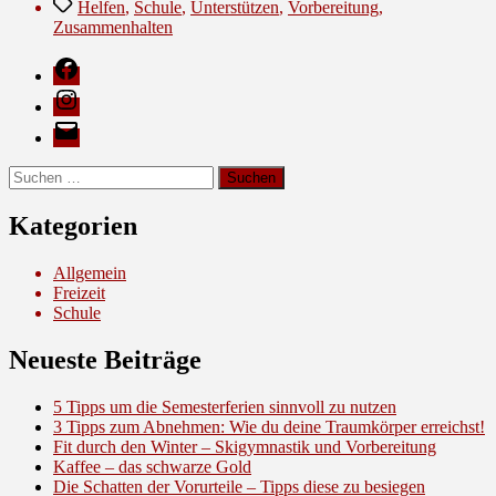
Schlagwörter
Bloggen”
Helfen
,
Schule
,
Unterstützen
,
Vorbereitung
,
Zusammenhalten
Facebook
Instagram
E-
Mail
Suche
nach:
Kategorien
Allgemein
Freizeit
Schule
Neueste Beiträge
5 Tipps um die Semesterferien sinnvoll zu nutzen
3 Tipps zum Abnehmen: Wie du deine Traumkörper erreichst!
Fit durch den Winter – Skigymnastik und Vorbereitung
Kaffee – das schwarze Gold
Die Schatten der Vorurteile – Tipps diese zu besiegen