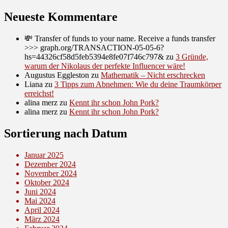
Neueste Kommentare
💸 Transfer of funds to your name. Receive a funds transfer
>>> graph.org/TRANSACTION-05-05-6?
hs=44326cf58d5feb5394e8fe07f746c797&
zu
3 Gründe,
warum der Nikolaus der perfekte Influencer wäre!
Augustus Eggleston
zu
Mathematik – Nicht erschrecken
Liana
zu
3 Tipps zum Abnehmen: Wie du deine Traumkörper
erreichst!
alina merz
zu
Kennt ihr schon John Pork?
alina merz
zu
Kennt ihr schon John Pork?
Sortierung nach Datum
Januar 2025
Dezember 2024
November 2024
Oktober 2024
Juni 2024
Mai 2024
April 2024
März 2024