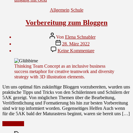
doch
Stressfaktor?”
Kategorien
Allgemein
Schule
Vorbereitung zum Bloggen
Beitragsautor
Von
Elena Schnabler
Veröffentlichungsdatum
28. März 2022
zu
Keine Kommentare
Vorbereitung
zum
Bloggen
Thinking Team Concept as an inclusive business
success metaphor for creative teamwork and diversity
strategy with 3D illustration elements.
Um uns optimal fürs zukünftige Bloggen vorzubereiten, wurden uns
praktische Tipps und Tricks von den Schülerinnen und Schülern der
5AK gezeigt. Von möglichen Themen über die Bearbeitung,
Veröffentlichung und Formatierung bis hin zur besten Vorbereitung
sind wir top informiert worden. Gegenseitiges Helfen Auch wenn
für die 5AK bald der Maturastress beginnt, waren sie bereit uns […]
“Vorbereitung
Weiterlesen
zum