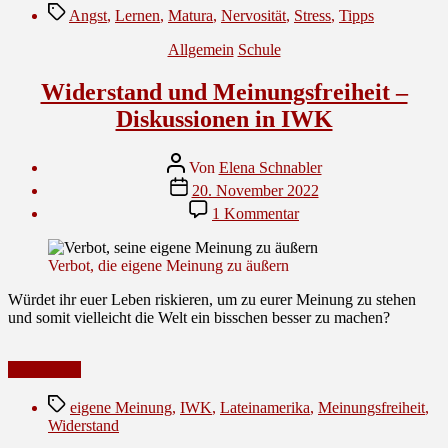
Schlagwörter
Angst
,
Lernen
,
Matura
,
Nervosität
,
Stress
,
Tipps
Kategorien
Allgemein
Schule
Widerstand und Meinungsfreiheit –
Diskussionen in IWK
Beitragsautor
Von
Elena Schnabler
Veröffentlichungsdatum
20. November 2022
zu
1 Kommentar
Widerstand
und
Meinungsfreiheit
Verbot, die eigene Meinung zu äußern
–
Diskussionen
Würdet ihr euer Leben riskieren, um zu eurer Meinung zu stehen
in
und somit vielleicht die Welt ein bisschen besser zu machen?
IWK
Weiterlesen
Schlagwörter
eigene Meinung
,
IWK
,
Lateinamerika
,
Meinungsfreiheit
,
Widerstand