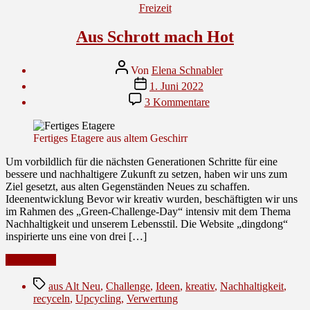
Kategorien
Freizeit
Aus Schrott mach Hot
Beitragsautor
Von
Elena Schnabler
Veröffentlichungsdatum
1. Juni 2022
zu
3 Kommentare
Aus
Schrott
mach
Fertiges Etagere aus altem Geschirr
Hot
Um vorbildlich für die nächsten Generationen Schritte für eine
bessere und nachhaltigere Zukunft zu setzen, haben wir uns zum
Ziel gesetzt, aus alten Gegenständen Neues zu schaffen.
Ideenentwicklung Bevor wir kreativ wurden, beschäftigten wir uns
im Rahmen des „Green-Challenge-Day“ intensiv mit dem Thema
Nachhaltigkeit und unserem Lebensstil. Die Website „dingdong“
inspirierte uns eine von drei […]
“Aus
Weiterlesen
Schrott
Schlagwörter
mach
aus Alt Neu
,
Challenge
,
Ideen
,
kreativ
,
Nachhaltigkeit
,
Hot”
recyceln
,
Upcycling
,
Verwertung