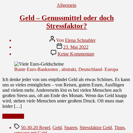
Kategorien
Allgemein
Geld – Genussmittel oder doch
Stressfaktor?
Beitragsautor
Von
Elena Schnabler
Veröffentlichungsdatum
23. Mai 2022
zu
Keine Kommentare
Geld
–
Genussmittel
Bunte Euro-Banknoten , abstrakt, Deutschland- Europa
oder
doch
Ich denke jeder von uns empfindet Geld als etwas Schönes. Es kann
Stressfaktor?
uns so vieles ermöglichen – von Reisen, gutem Essen, Ausflügen
und vielem mehr. Andererseits löst es bei vielen Menschen auch
großen Stress aus, oft am Ende des Monats. Wenn das Geld knapp
wird, stehen viele Menschen unter großem Druck. Oft muss man
leider […]
“Geld
Weiterlesen
–
Schlagwörter
Genussmittel
50-30-20 Regel
,
Geld
,
Sparen
,
Stressfaktor Geld
,
Tipps
,
oder
umgang mit Geld